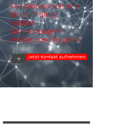
Sie interessieren sich
für die Prüfung
mobiler
Stromerzeuger?
Wir beraten Sie gerne!
Jetzt Kontakt aufnehmen
+
Rückruf? Gerne doch!
Ihr Vorname und Name