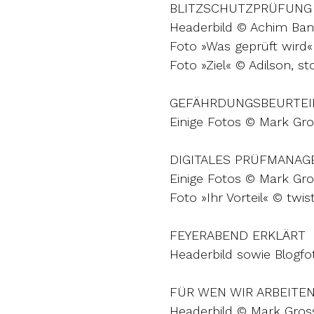
BLITZSCHUTZPRÜFUNG
Headerbild © Achim Ban
Foto »Was geprüft wird«
Foto »Ziel« © Adilson, 
GEFÄHRDUNGSBEURTEI
Einige Fotos © Mark Gr
DIGITALES PRÜFMANA
Einige Fotos © Mark Gr
Foto »Ihr Vorteil« © twis
FEYERABEND ERKLÄRT
Headerbild sowie Blogf
FÜR WEN WIR ARBEITE
Headerbild © Mark Gros