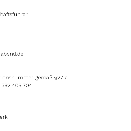
häftsführer
rabend.de
kationsnummer gemäß §27 a
 362 408 704
erk