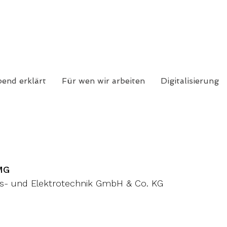
end erklärt
Für wen wir arbeiten
Digitalisierung
MG
s- und Elektrotechnik GmbH & Co. KG