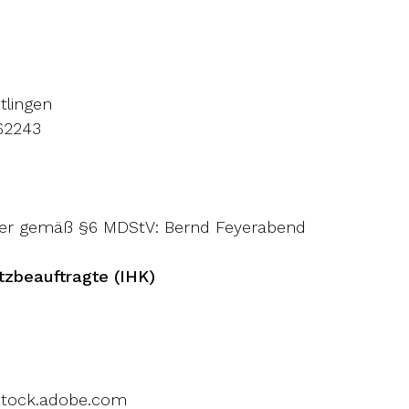
lingen
62243
0
icher gemäß §6 MDStV: Bernd Feyerabend
tzbeauftragte (IHK)
 stock.adobe.com