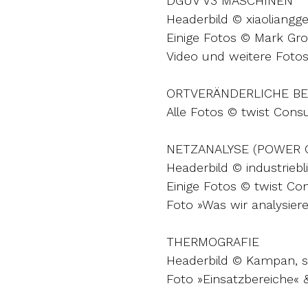
DGUV V3 MASCHINEN
Headerbild © xiaoliangg
Einige Fotos © Mark Gr
Video und weitere Fotos 
ORTVERÄNDERLICHE BE
Alle Fotos © twist Consul
NETZANALYSE (POWER Q
Headerbild © industrieb
Einige Fotos © twist Cons
Foto »Was wir analysie
THERMOGRAFIE
Headerbild © Kampan, 
Foto »Einsatzbereiche« 