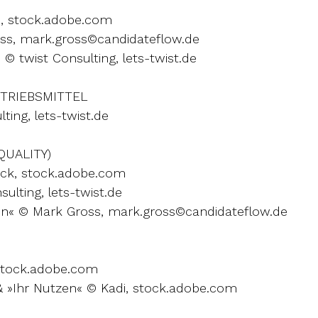
e, stock.adobe.com
oss, mark.gross©candidateflow.de
© twist Consulting, lets-twist.de
TRIEBSMITTEL
ting, lets-twist.de
UALITY)
lick, stock.adobe.com
ulting, lets-twist.de
ren« © Mark Gross, mark.gross©candidateflow.de
stock.adobe.com
& »Ihr Nutzen« © Kadi, stock.adobe.com