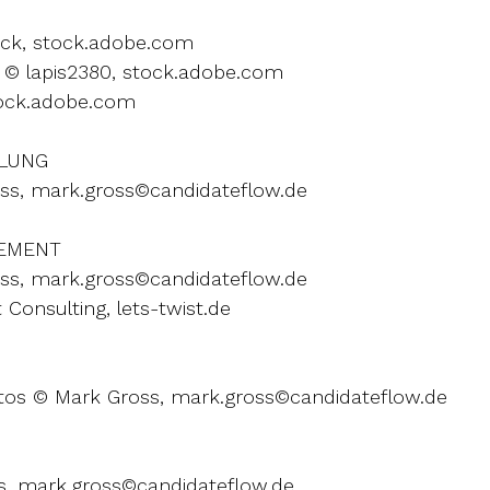
ck, stock.adobe.com
 © lapis2380, stock.adobe.com
stock.adobe.com
LUNG
oss, mark.gross©candidateflow.de
GEMENT
oss, mark.gross©candidateflow.de
t Consulting, lets-twist.de
otos © Mark Gross, mark.gross©candidateflow.de
N
s, mark.gross©candidateflow.de