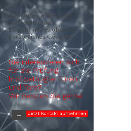
So nett eine Webseite
auch sein mag.
Es geht nichts über ein
persönliches Gespräch!
Sie interessieren sich
für die Prüfung
kraftbetätigter Türen
und Tore?
Wir beraten Sie gerne!
Jetzt Kontakt aufnehmen
+