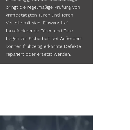
bringt die regelmäßige Prüfung von
kraftbetätigten Türen und Toren
Vorteile mit sich. Einwandfrei
funktionierende Türen und Tore
tragen zur Sicherheit bei. Außerdem
können frühzeitig erkannte Defekte
repariert oder ersetzt werden.