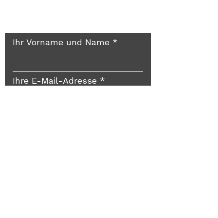
Rückruf? Gerne doch!
Ihr Vorname und Name
Ihre E-Mail-Adresse
Reichlich Platz für Ihre
persönliche Nachricht
Und ab an FEYERABEND