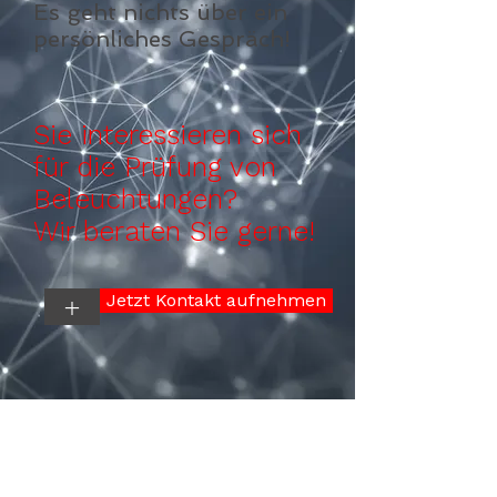
Es geht nichts über ein
persönliches Gespräch!
Sie interessieren sich
für die Prüfung von
Beleuchtungen?
Wir beraten Sie gerne!
Jetzt Kontakt aufnehmen
+