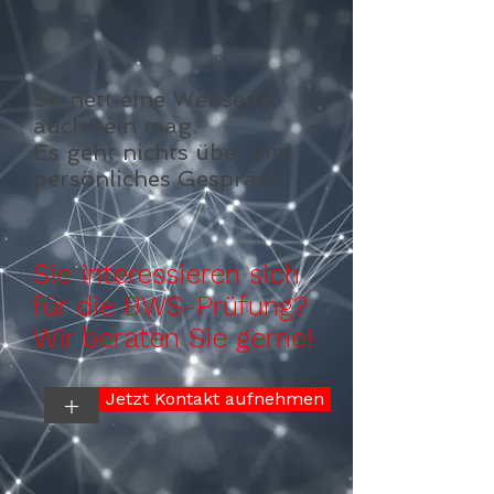
So nett eine Webseite
auch sein mag.
Es geht nichts über ein
persönliches Gespräch!
Sie interessieren sich
für die BWS-Prüfung?
Wir beraten Sie gerne!
Jetzt Kontakt aufnehmen
+