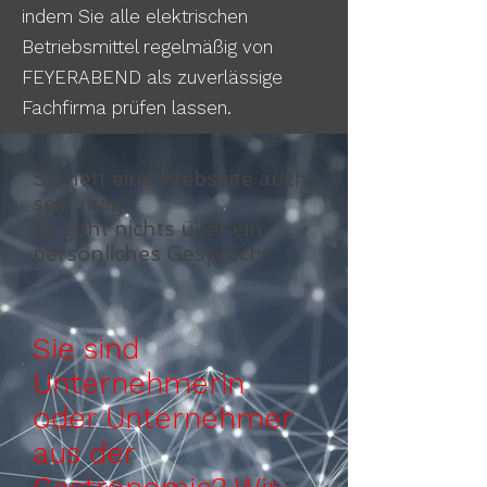
indem Sie alle elektrischen
Betriebsmittel regelmäßig von
FEYERABEND als zuverlässige
Fachfirma prüfen lassen.
So nett eine Webseite auch
sein mag.
Es geht nichts über ein
persönliches Gespräch!
Sie sind
Unternehmerin
oder Unternehmer
aus der