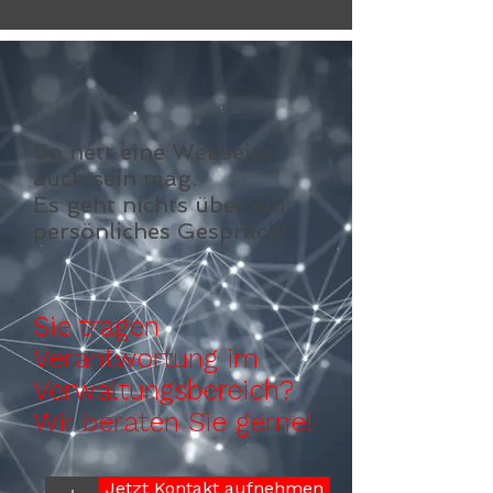
So nett eine Webseite
auch sein mag.
Es geht nichts über ein
persönliches Gespräch!
Sie tragen
Verantwortung im
Verwaltungsbereich?
Wir beraten Sie gerne!
Jetzt Kontakt aufnehmen