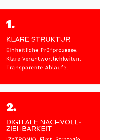
1.
KLARE STRUKTUR
Einheitliche Prüfprozesse.
Klare Verantwortlichkeiten.
Transparente Abläufe.
2.
DIGITALE NACHVOLL-
ZIEHBARKEIT
IZYTRONIQ-First-Strategie.