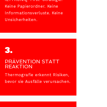
Keine Papierordner. Keine
Informationsverluste. Keine
Unsicherheiten.
3.
PRÄVENTION STATT
REAKTION
Thermografie erkennt Risiken,
bevor sie Ausfälle verursachen.