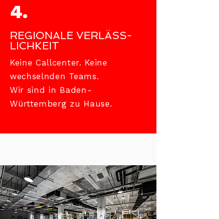
4.
REGIONALE VERLÄSS-
LICHKEIT
Keine Callcenter. Keine
wechselnden Teams.
Wir sind in Baden-
Württemberg zu Hause.