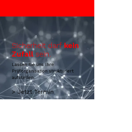
Sicherheit darf
kein
Zufall
sein.
Lassen Sie uns Ihre
Prüforganisation strukturiert
aufstellen.
> Jetzt Termin
vereinbaren
> Rückruf anfordern
> Prüfkonzept
besprechen