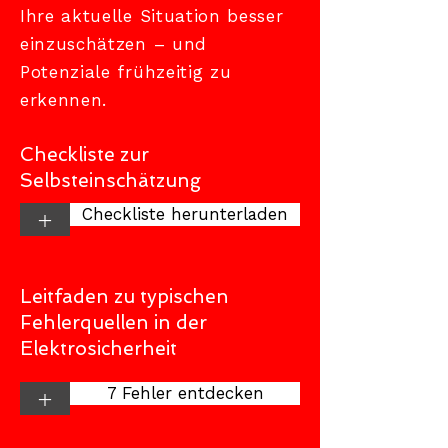
Ihre aktuelle Situation besser
einzuschätzen – und
Potenziale frühzeitig zu
erkennen.
Checkliste zur
Selbsteinschätzung
Checkliste herunterladen
+
Leitfaden zu typischen
Fehlerquellen in der
Elektrosicherheit
7 Fehler entdecken
+