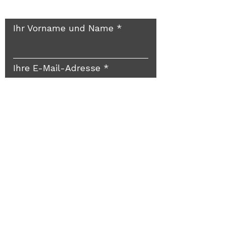
Rückruf? Gerne doch!
Ihr Vorname und Name
Ihre E-Mail-Adresse
Reichlich Platz für Ihre
persönliche Nachricht
Und ab an FEYERABEND