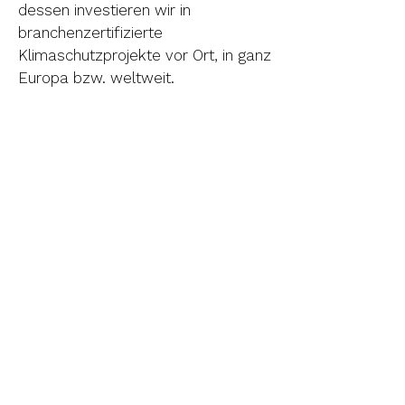
dessen investieren wir in
branchenzertifizierte
Klimaschutzprojekte vor Ort, in ganz
Europa bzw. weltweit.
Offene Stellen
Wir suchen Sie als neues
Teammitglied!